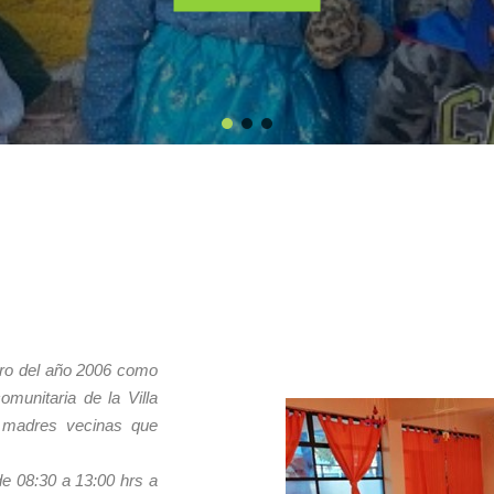
rero del año 2006 como
omunitaria de la Villa
 madres vecinas que
de 08:30 a 13:00 hrs a