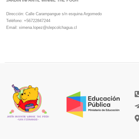
JARDIN INFANTIL WINNIE THE POOH
Dirección:
Calle Carampangue s/n esquina Argomedo
Teléfono:
+56722847244
Email: ximena.lopez@slepcolchagua.cl